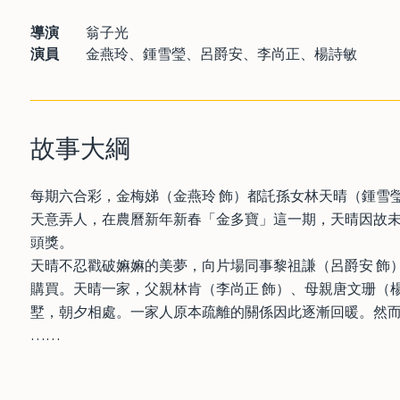
導演
翁子光
演員
金燕玲、鍾雪瑩、呂爵安、李尚正、楊詩敏
故事大綱
每期六合彩，金梅娣（金燕玲 飾）都託孫女林天晴（鍾雪
天意弄人，在農曆新年新春「金多寶」這一期，天晴因故未
頭獎。
天晴不忍戳破嫲嫲的美夢，向片場同事黎祖謙（呂爵安 飾
購買。天晴一家，父親林肯（李尚正 飾）、母親唐文珊（
墅，朝夕相處。一家人原本疏離的關係因此逐漸回暖。然
……