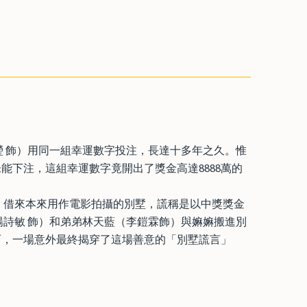
瑩 飾）用同一組幸運數字投注，長達十多年之久。惟
能下注，這組幸運數字竟開出了獎金高達8888萬的
）借來本來用作電影拍攝的別墅，謊稱是以中獎獎金
楊詩敏 飾）和弟弟林天藍（李鎧霖飾）與嫲嫲搬進別
而，一場意外最終揭穿了這場善意的「別墅謊言」