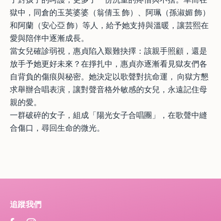
獄中，同倉的玉英婆婆（翁倩玉 飾）、阿珮（孫淑媚 飾）
和阿蘭（安心亞 飾）等人，給予她支持與溫暖，讓芸熙在
愛與陪伴中逐漸成長。
當女兒確診弱視，惠貞陷入艱難抉擇：該親手照顧，還是
放手予她更好未來？在掙扎中，惠貞亦逐漸看見獄友們各
自背負的傷痕與秘密。她決定以歌聲對抗命運， 向獄方懇
求舉辦合唱表演，讓對聲音格外敏感的女兒，永遠記住母
親的愛。
一群破碎的女子，組成「陽光女子合唱團」，在歌聲中縫
合傷口，尋回生命的微光。
追蹤我們