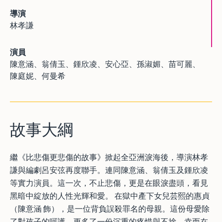
導演
林孝謙
演員
陳意涵、翁倩玉、鍾欣凌、安心亞、孫淑媚、苗可麗、
陳庭妮、何曼希
故事大綱
繼《比悲傷更悲傷的故事》掀起全亞洲淚海後，導演林孝
謙與編劇呂安弦再度聯手。連同陳意涵、翁倩玉及鍾欣凌
等實力演員。這一次，不止悲傷，更是在眼淚盡頭，看見
黑暗中綻放的人性光輝和愛。 在獄中產下女兒芸熙的惠貞
（陳意涵 飾），是一位背負誤殺罪名的母親。這份母愛除
了對孩子的呵護，更多了一份沉重的疼惜與不捨。幸而在